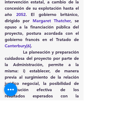
intervención estatal, a cambio de la 
concesión de su explotación hasta el 
año 
2052
. El gobierno británico, 
dirigido por 
Margaret Thatcher
, se 
opuso a la financiación pública del 
proyecto, postura acordada con el 
gobierno francés en el Tratado de 
Canterbury
[6]
.
            La planeación y preparación 
cuidadosa del proyecto por parte de 
la Administración, permite a la 
misma: i) establecer, de manera 
previa al surgimiento de la relación 
jurídico negocial, la posibilidad de 
consecución efectiva de los 
resultados esperados con la 
contratación; ii) evaluar el proyecto 
en función de los resultados, niveles 
de servicio o demanda de uso 