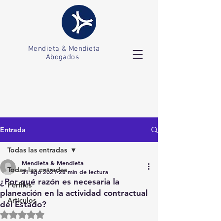
Mendieta & Mendieta
Abogados
Entrada
Todas las entradas
Mendieta & Mendieta
Todas las entradas
31 ago 2021
28 min de lectura
¿Por qué razón es necesaria la
Perfiles
planeación en la actividad contractual
Artículos
del Estado?
Obtuvo NaN de 5 estrellas.