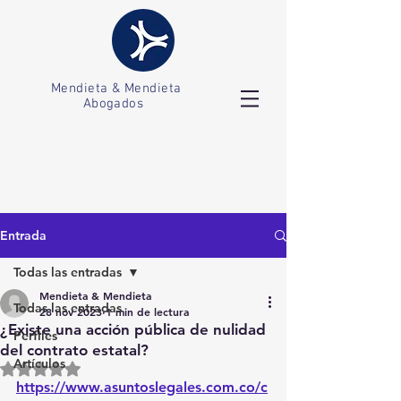
Mendieta & Mendieta
Abogados
Entrada
Todas las entradas
Mendieta & Mendieta
Todas las entradas
28 nov 2023
1 min de lectura
¿Existe una acción pública de nulidad
Perfiles
del contrato estatal?
Artículos
Obtuvo NaN de 5 estrellas.
https://www.asuntoslegales.com.co/c