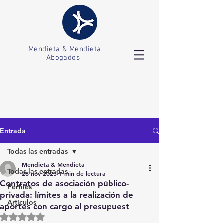
Mendieta & Mendieta
Abogados
Entrada
Todas las entradas
Mendieta & Mendieta
Todas las entradas
28 nov 2023
1 min de lectura
Contratos de asociación público-
Perfiles
privada: límites a la realización de
Artículos
aportes con cargo al presupuest
Obtuvo NaN de 5 estrellas.